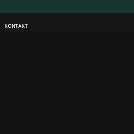
KONTAKT
Kobe Utemiljø AS
NO 931 073 567 mva
post@kobeutemiljo.no
+47 975 08 991
Postadresse:
Borreveien 44, 3186 Horten