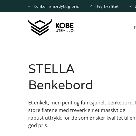
Skip
✓
Konkurransedyktig pris
✓
Høy kvalitet
✓
L
to
content
STELLA
Benkebord
Et enkelt, men pent og funksjonelt benkebord.
store flatene med treverk gir et massivt og
robust uttrykk. for de som ønsker kvalitet til en
god pris.