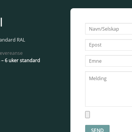
l
tandard RAL
evereanse
 – 6 uker standard