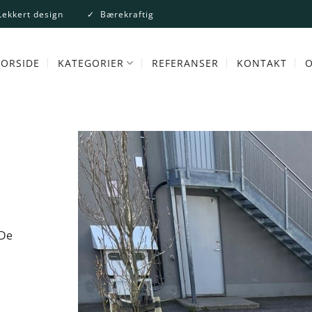
ekkert design
✓
Bærekraftig
FORSIDE
KATEGORIER
REFERANSER
KONTAKT
O
 De