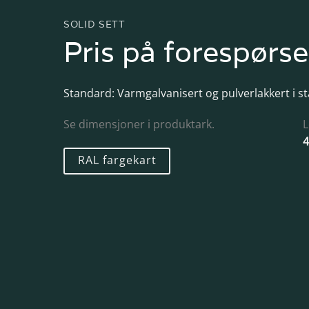
SOLID SETT
Pris på forespørse
Standard: Varmgalvanisert og pulverlakkert i s
Se dimensjoner i produktark.
L
4
RAL fargekart